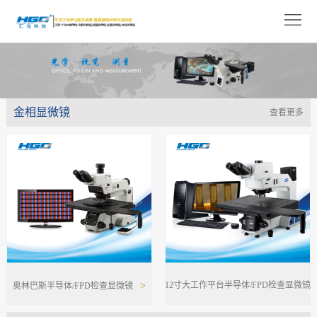
网
站
关
首
于
产
页
我
金相显微镜
品
解
查看更多
们
展
决
技
示
方
术
新
案
支
闻
人
持
中
才
联
心
招
系
>
12寸大工作平台半导体/FPD检查显微镜
奥林巴斯半导体/FPD检查显微镜
聘
我