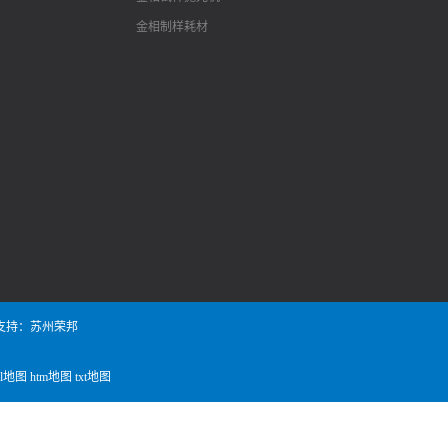
金相制样耗材
支持：苏州荣邦
ml地图
htm地图
txt地图