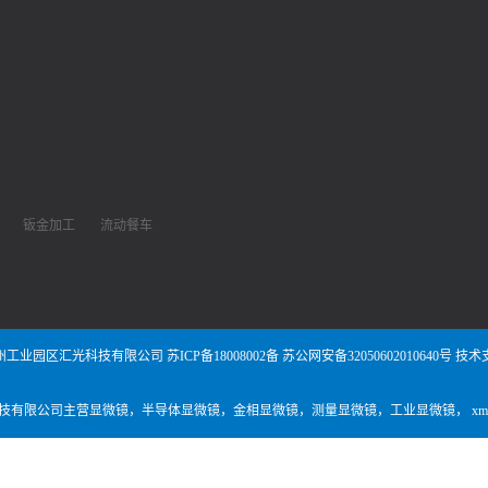
钣金加工
流动餐车
州工业园区汇光科技有限公司
苏ICP备18008002备
苏公网安备32050602010640号
技术
技有限公司主营
显微镜
，
半导体显微镜
，
金相显微镜
，
测量显微镜
，
工业显微镜
，
x