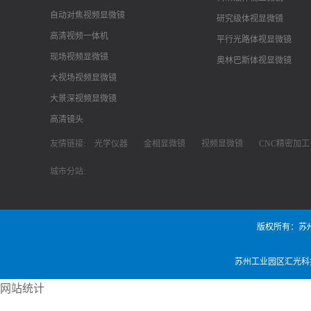
自动对焦视频显微镜
研究级体视显微镜
高清视频一体机
平行光路体视显微镜
现场视频显微镜
奥林巴斯体视显微镜
大视场视频显微镜
大景深视频显微镜
高清镜头
友情链接:
光学仪器
金相显微镜
视频显微镜
CNC精密加工
城市分站:
版权所有：苏
苏州工业园区汇光科
网站统计