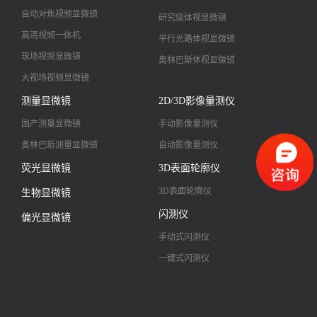
自动对焦视频显微镜
研究级体视显微镜
高清视频一体机
平行光路体视显微镜
现场视频显微镜
奥林巴斯体视显微镜
大视场视频显微镜
大景深视频显微镜
测量显微镜
2D/3D影像量测仪
高清镜头
国产测量显微镜
手动影像量测仪
奥林巴斯测量显微镜
自动影像量测仪
荧光显微镜
3D表面轮廓仪
3D表面轮廓仪
生物显微镜
闪测仪
偏光显微镜
手动式闪测仪
一键式闪测仪