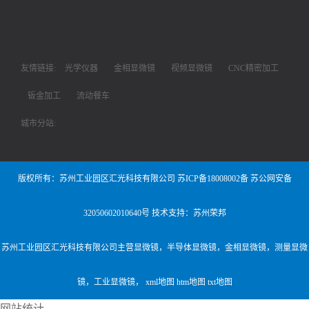
友情链接:
光学仪器
金相显微镜
视频显微镜
CNC精密加工
钣金加工
流动餐车
城市分站:
版权所有：苏州工业园区汇光科技有限公司
苏ICP备18008002备
苏公网安备
32050602010640号
技术支持：苏州荣邦
苏州工业园区汇光科技有限公司主营
显微镜
，
半导体显微镜
，
金相显微镜
，
测量显微
镜
，
工业显微镜
，
xml地图
htm地图
txt地图
网站统计