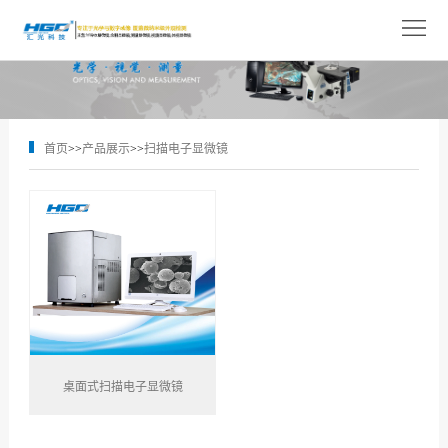
网
站
关
首
于
产
首页
>>
产品展示
>>
扫描电子显微镜
页
我
品
解
们
展
决
技
示
方
术
新
案
支
闻
人
持
中
才
联
心
桌面式扫描电子显微镜
招
系
聘
我