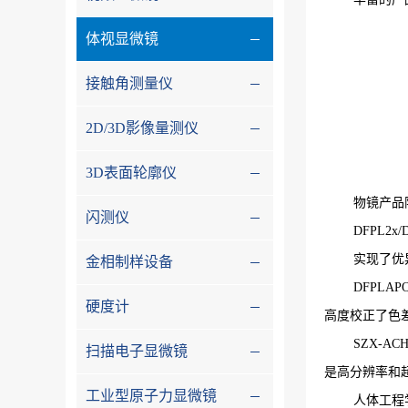
体视显微镜
接触角测量仪
2D/3D影像量测仪
3D表面轮廓仪
物镜产品
闪测仪
DFPL2x/D
实现了优
金相制样设备
DFPLAPO
硬度计
高度校正了色
SZX-ACH
扫描电子显微镜
是高分辨率和
工业型原子力显微镜
人体工程