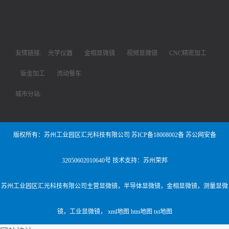
友情链接:
光学仪器
金相显微镜
视频显微镜
CNC精密加工
钣金加工
流动餐车
城市分站:
版权所有：苏州工业园区汇光科技有限公司
苏ICP备18008002备
苏公网安备
32050602010640号
技术支持：苏州荣邦
苏州工业园区汇光科技有限公司主营
显微镜
，
半导体显微镜
，
金相显微镜
，
测量显微
镜
，
工业显微镜
，
xml地图
htm地图
txt地图