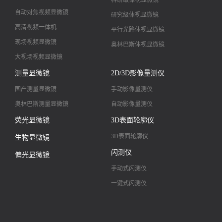
自动对焦视频显微镜
研究级体视显微镜
高清视频一体机
平行光路体视显微镜
现场视频显微镜
奥林巴斯体视显微镜
大视场视频显微镜
大景深视频显微镜
测量显微镜
2D/3D影像量测仪
高清镜头
国产测量显微镜
手动影像量测仪
奥林巴斯测量显微镜
自动影像量测仪
荧光显微镜
3D表面轮廓仪
3D表面轮廓仪
生物显微镜
闪测仪
偏光显微镜
手动式闪测仪
一键式闪测仪