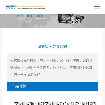
网
站
关
首
于
产
页
我
品
解
研究级荧光显微镜
们
展
决
技
示
方
术
新
研究级荧光显微镜可应用于细胞组织，透明液态组织的显
微观察，也可用于生物制药，医学检测、疾病预防等领域
案
支
闻
人
内的荧光显微术观察。
持
中
才
联
产品详情
心
招
系
聘
我
荧光显微镜由落射荧光显微系统与倒置生物显微系