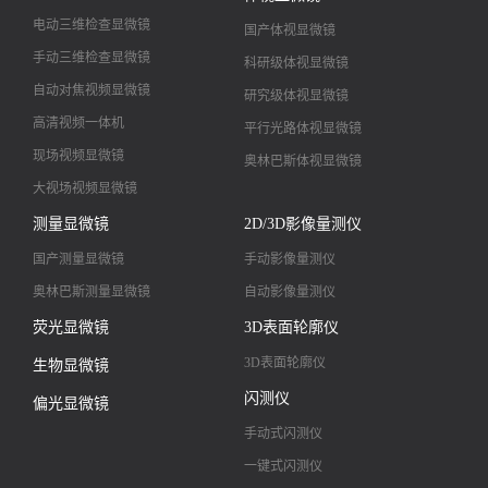
电动三维检查显微镜
国产体视显微镜
手动三维检查显微镜
科研级体视显微镜
自动对焦视频显微镜
研究级体视显微镜
高清视频一体机
平行光路体视显微镜
现场视频显微镜
奥林巴斯体视显微镜
大视场视频显微镜
大景深视频显微镜
测量显微镜
2D/3D影像量测仪
高清镜头
国产测量显微镜
手动影像量测仪
奥林巴斯测量显微镜
自动影像量测仪
荧光显微镜
3D表面轮廓仪
3D表面轮廓仪
生物显微镜
闪测仪
偏光显微镜
手动式闪测仪
一键式闪测仪