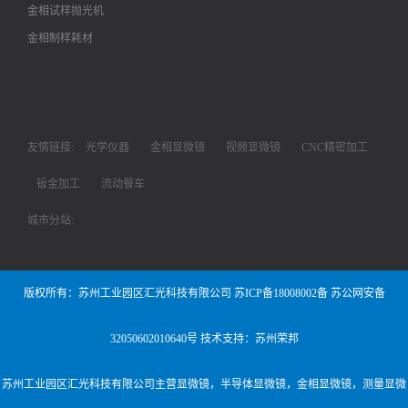
金相试样抛光机
金相制样耗材
友情链接:
光学仪器
金相显微镜
视频显微镜
CNC精密加工
钣金加工
流动餐车
城市分站:
版权所有：苏州工业园区汇光科技有限公司
苏ICP备18008002备
苏公网安备
32050602010640号
技术支持：苏州荣邦
苏州工业园区汇光科技有限公司主营
显微镜
，
半导体显微镜
，
金相显微镜
，
测量显微