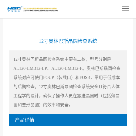
网
站
关
首
于
产
12寸奥林巴斯晶圆检查系统
页
我
品
解
12寸奥林巴斯晶圆检查系统主要有二款，型号分别是
们
展
决
技
AL120-LMB12-LP、AL120-LMB12-F。奥林巴斯晶圆检查
示
方
术
新
系统对应可使用FOUP（装载口）和FOSB，常用于低成本
的后期检查。12寸奥林巴斯晶圆检查系统安全且符合人体
案
支
闻
人
工程学的设计，确保了操作人员在搬送晶圆时（包括薄晶
持
中
才
联
圆和变形晶圆）的效率和安全。
心
招
系
产品详情
聘
我