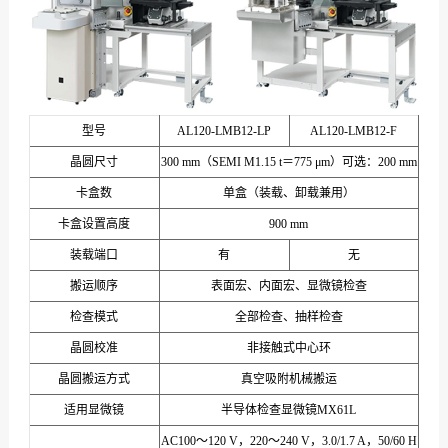
型号
AL120-LMB12-LP
AL120-LMB12-F
晶圆尺寸
300 mm（SEMI M1.15 t＝775 μm）可选：200 mm
卡盒数
单盒（装载、卸载兼用）
卡盒设置高度
900 mm
装载端口
有
无
搬运顺序
表面宏、内面宏、显微镜检查
检查模式
全部检查、抽样检查
晶圆校准
非接触式中心环
晶圆搬运方式
真空吸附机械搬运
适用显微镜
半导体检查显微镜MX61L
AC100～120 V，220～240 V，3.0/1.7 A，50/60 H