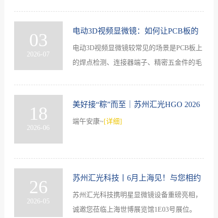
依据。
[详细]
们
电动3D视频显微镜：如何让PCB板的
03
电动3D视频显微镜较常见的场景是PCB板上
表面形貌一目了然
2026-07
的焊点检测、连接器端子、精密五金件的毛
刺观察。
[详细]
美好接“粽”而至｜苏州汇光HGO 2026
18
端午安康~
[详细]
年端午节放假通知
2026-06
苏州汇光科技丨6月上海见！与您相约
26
苏州汇光科技携明星显微镜设备重磅亮相，
2026上海电子展
2026-05
诚邀您莅临上海世博展览馆1E03号展位。