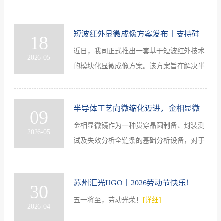
[详细]
短波红外显微成像方案发布丨支持硅
18
近日，我司正式推出一套基于短波红外技术
基芯片内部隐裂无损检测
2026-05
的模块化显微成像方案。该方案旨在解决半
导体行业中硅基芯片内部缺陷难以无损观察
的问题。
[详细]
半导体工艺向微缩化迈进，金相显微
09
金相显微镜作为一种贯穿晶圆制备、封装测
镜检测精度要求持续提升
2026-05
试及失效分析全链条的基础分析设备，对于
定位工艺缺陷、分析失效机理具有重要作
用。
[详细]
苏州汇光HGO丨2026劳动节快乐！
30
五一将至，劳动光荣！
[详细]
2026-04