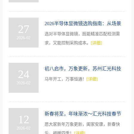
题，提供了高效的解决方案。
[详细]
2026半导体显微镜选购指南：从场景
27
选对半导体显微镜，既能精准匹配检测需
出发，匹配你的核心需求
2026-02
求，又能控制采购成本。
[详细]
初八启市，万象更新，苏州汇光科技
24
马年开工，万事恒通！
[详细]
开工大吉！
2026-02
新春将至，年味渐浓～汇光科技春节
12
愿大家新年万象更新，阖家安康，新春快
放假安排来啦！
2026-02
乐，福暖四季！
[详细]