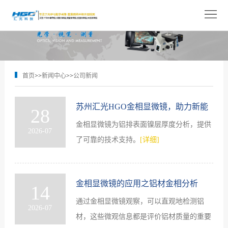
网
站
关
首
于
产
首页
>>
新闻中心
>>
公司新闻
页
我
品
解
们
展
决
技
苏州汇光HGO金相显微镜，助力新能
28
金相显微镜为铝排表面镍层厚度分析，提供
示
源汽车串联铝排镀层厚度检测
方
术
新
2026-07
了可靠的技术支持。
[详细]
案
支
闻
人
持
中
才
联
金相显微镜的应用之铝材金相分析
14
心
招
系
通过金相显微镜观察，可以直观地检测铝
2026-07
材，这些微观信息都是评价铝材质量的重要
聘
我