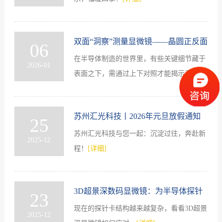
双面“洞察”测量显微镜——晶圆正反面
06
在半导体制造的世界里，有些关键细节藏于
对位检测系统
2026-01
表面之下，需通过上下对照才能揭示真相。
[详细]
苏州汇光科技丨2026年元旦放假通知
25
苏州汇光科技与您一起：沉淀过往，奔赴新
2025-12
程！
[详细]
3D超景深数码显微镜：为半导体探针
23
现在的探针卡结构越来越复杂，看看3D超景
卡的精密检测提供高效解决方案
2025-12