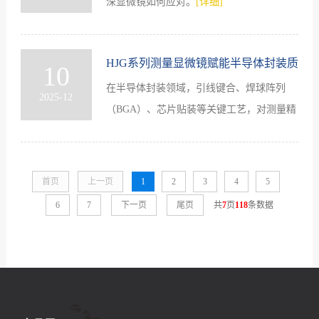
深显微镜如何应对。
[详细]
HJG系列测量显微镜赋能半导体封装质
10
在半导体封装领域，引线键合、焊球阵列
控新篇章
2025-12
（BGA）、芯片贴装等关键工艺，对测量精
度与缺陷控制提出了更严苛的要求。
[详细]
首页
上一页
1
2
3
4
5
6
7
下一页
尾页
共
7
页
118
条数据