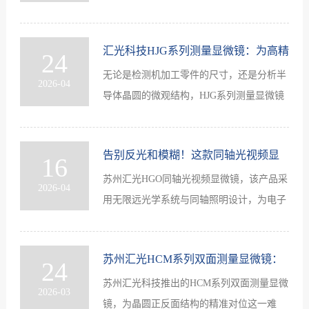
汇光科技HJG系列测量显微镜：为高精
24
无论是检测机加工零件的尺寸，还是分析半
度的3轴测量提供微米级尺寸检测方案
2026-04
导体晶圆的微观结构，HJG系列测量显微镜
都能从精度、效率和成本等多个维度提供一
套均衡的解决方案。
[详细]
告别反光和模糊！这款同轴光视频显
16
苏州汇光HGO同轴光视频显微镜，该产品采
微镜，让你看清前所未见的细节
2026-04
用无限远光学系统与同轴照明设计，为电子
元器件、半导体、芯片等领域的微观检测提
供了一套新的成像方案。
[详细]
苏州汇光HCM系列双面测量显微镜：
24
苏州汇光科技推出的HCM系列双面测量显微
穿透式检测方案赋能高精尖制造
2026-03
镜，为晶圆正反面结构的精准对位这一难