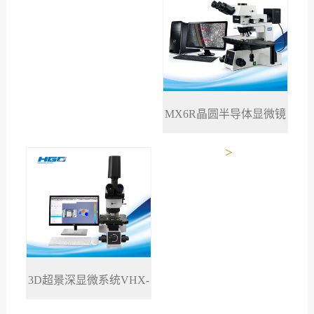
MX6R晶圆半导体显微镜
>
3D超景深显微系统VHX-