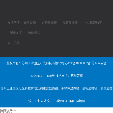
友情链接:
光学仪器
金相显微镜
视频显微镜
CNC精密加工
钣金加工
流动餐车
城市分站:
版权所有：苏州工业园区汇光科技有限公司
苏ICP备18008002备
苏公网安备
32050602010640号
技术支持：苏州荣邦
苏州工业园区汇光科技有限公司主营
显微镜
，
半导体显微镜
，
金相显微镜
，
测量显微
镜
，
工业显微镜
，
xml地图
htm地图
txt地图
网站统计