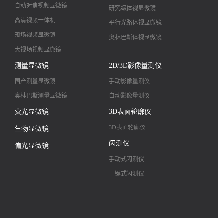
自动对焦视频显微镜
研究级体视显微镜
高清视频一体机
平行光路体视显微镜
现场视频显微镜
奥林巴斯体视显微镜
大视场视频显微镜
大景深视频显微镜
测量显微镜
2D/3D影像量测仪
高清镜头
国产测量显微镜
手动影像量测仪
奥林巴斯测量显微镜
自动影像量测仪
荧光显微镜
3D表面轮廓仪
3D表面轮廓仪
生物显微镜
闪测仪
偏光显微镜
手动式闪测仪
一键式闪测仪