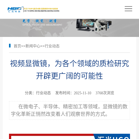
网
站
关
首
于
产
首页
>>
新闻中心
>>
行业动态
页
我
品
解
视频显微镜，为各个领域的质检研究
们
展
决
技
开辟更广阔的可能性
示
方
术
新
案
支
闻
人
分类：行业动态
发布时间：2025-11-10
3768次浏览
持
中
才
在微电子、半导体、精密加工等领域，显微镜的数
联
字化革新正悄然改变着人们观察世界的方式。
心
招
系
聘
我