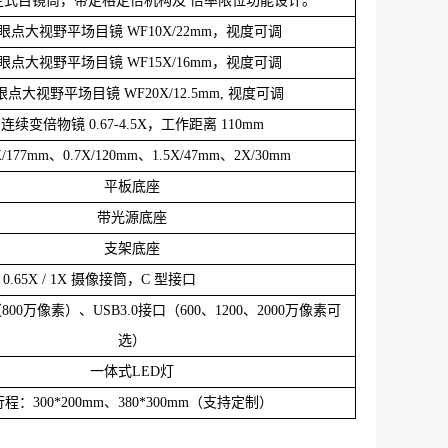
定式目镜筒，带定格定倍机构及 倍率限位功能设计。
眼点大视野平场目镜
WF10X/22mm，视度可调
眼点大视野平场目镜
WF15X/16mm，视度可调
眼点大视野平场目镜
WF20X/12.5mm, 视度可调
连续变倍物镜
0.67-4.5X，工作距离 110mm
X/177mm、0.7X/120mm、1.5X/47mm、2X/30mm
平板底座
带光源底座
支架底座
5X / 0.65X / 1X 摄像接筒，C 型接口
800万像素）、USB3.0接口（600、1200、2000万像素可
选）
一体式
LED灯
行程：
300*200mm、380*300mm（支持定制）