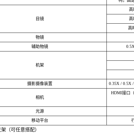
构，固
高
目镜
高
高
物镜
辅助物镜
0.5
机架
摄影摄像装置
0.35X / 0.
HDMI接口（
相机
光源
移动平台
支架（可任意搭配）