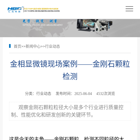
网
站
关
首
于
产
首页
>>
新闻中心
>>
行业动态
页
我
品
解
金相显微镜现场案例——金刚石颗粒
们
展
决
技
检测
示
方
术
新
案
支
闻
人
分类：行业动态
发布时间：2025-06-04
4532次浏览
持
中
才
观察金刚石颗粒粒径大小是多个行业进行质量控
联
制、性能优化和研发创新的关键环节。
心
招
系
聘
我
这是今天的主角——金刚石颗粒，检测不同粒径的大