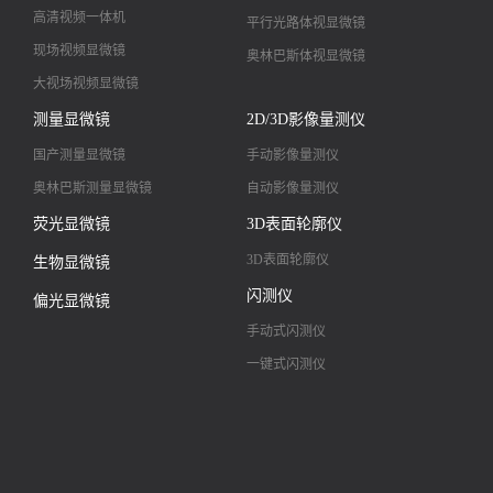
高清视频一体机
平行光路体视显微镜
现场视频显微镜
奥林巴斯体视显微镜
大视场视频显微镜
大景深视频显微镜
测量显微镜
2D/3D影像量测仪
高清镜头
国产测量显微镜
手动影像量测仪
奥林巴斯测量显微镜
自动影像量测仪
荧光显微镜
3D表面轮廓仪
3D表面轮廓仪
生物显微镜
闪测仪
偏光显微镜
手动式闪测仪
一键式闪测仪