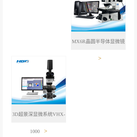
MX6R晶圆半导体显微镜
>
3D超景深显微系统VHX-
>
1000