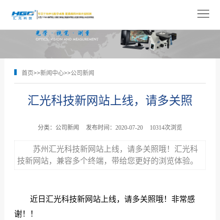
网
站
关
首
于
产
首页
>>
新闻中心
>>
公司新闻
页
我
品
解
汇光科技新网站上线，请多关照
们
展
决
技
示
方
术
新
分类：公司新闻
发布时间：2020-07-20
10314次浏览
案
支
闻
人
苏州汇光科技新网站上线，请多关照哦！汇光科
技新网站，
兼容多个终端，带给您更好的浏览体验。
持
中
才
联
心
招
系
近日汇光科技新网站上线，请多关照哦！非常感
聘
我
谢！！