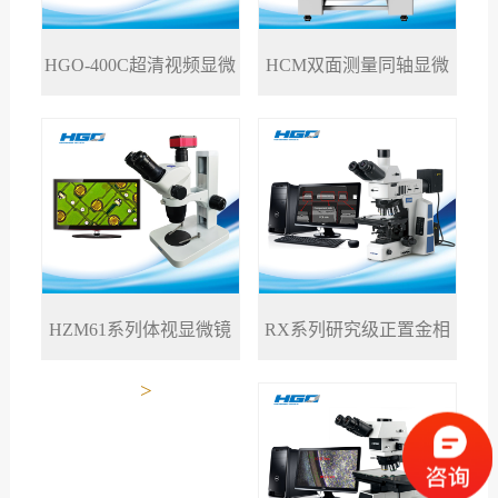
HGO-400C超清视频显微
HCM双面测量同轴显微
>
>
镜
镜
RX系列研究级正置金相
HZM61系列体视显微镜
>
>
显微镜