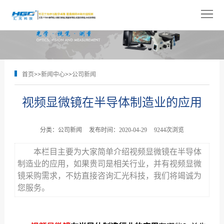
网
站
关
首
于
产
首页
>>
新闻中心
>>
公司新闻
页
我
品
解
视频显微镜在半导体制造业的应用
们
展
决
技
示
方
术
新
分类：公司新闻
发布时间：2020-04-29
9244次浏览
案
支
闻
人
本栏目主要为大家简单介绍视频显微镜在半导体
制造业的应用，如果贵司是相关行业，并有视频显微
持
中
才
联
镜采购需求，不妨直接咨询汇光科技，我们将竭诚为
您服务。
心
招
系
聘
我