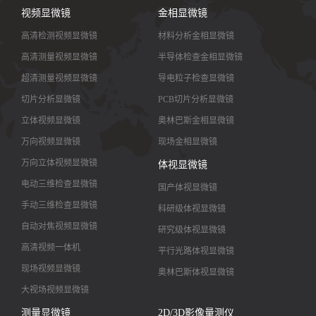
视频显微镜
金相显微镜
高清检测视频显微镜
材料分析金相显微镜
高清测量视频显微镜
半导体检查金相显微镜
超清测量视频显微镜
导电粒子检查显微镜
切片分析显微镜
PCB切片分析显微镜
立体视频显微镜
奥林巴斯金相显微镜
万向视频显微镜
现场金相显微镜
万向立体视频显微镜
体视显微镜
电动三维检查显微镜
国产体视显微镜
手动三维检查显微镜
科研级体视显微镜
自动对焦视频显微镜
研究级体视显微镜
高清视频一体机
平行光路体视显微镜
现场视频显微镜
奥林巴斯体视显微镜
大视场视频显微镜
大景深视频显微镜
测量显微镜
2D/3D影像量测仪