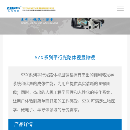
网
站
关
首
于
产
页
我
品
解
SZX系列平行光路体视显微镜
们
展
决
技
示
方
术
新
SZX系列平行光路体视显微镜拥有杰出的伽利略光学
系统和优异的成像性能，为用户提供真实清晰的显微图
案
支
闻
人
像；同时，杰出的人机工程学原理和人性化的操作系统，
持
中
才
联
让用户体验到简单而舒服的工作感受。SZX 可满足生物医
学、微电子、半导体领域的研究需求。
心
招
系
产品详情
聘
我