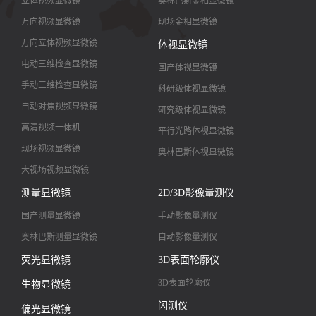
立体视频显微镜
奥林巴斯金相显微镜
万向视频显微镜
现场金相显微镜
万向立体视频显微镜
体视显微镜
电动三维检查显微镜
国产体视显微镜
手动三维检查显微镜
科研级体视显微镜
自动对焦视频显微镜
研究级体视显微镜
高清视频一体机
平行光路体视显微镜
现场视频显微镜
奥林巴斯体视显微镜
大视场视频显微镜
大景深视频显微镜
测量显微镜
2D/3D影像量测仪
高清镜头
国产测量显微镜
手动影像量测仪
奥林巴斯测量显微镜
自动影像量测仪
荧光显微镜
3D表面轮廓仪
3D表面轮廓仪
生物显微镜
闪测仪
偏光显微镜