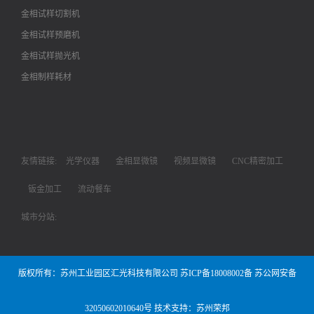
金相试样切割机
金相试样预磨机
金相试样抛光机
金相制样耗材
友情链接:
光学仪器
金相显微镜
视频显微镜
CNC精密加工
钣金加工
流动餐车
城市分站:
版权所有：苏州工业园区汇光科技有限公司
苏ICP备18008002备
苏公网安备
32050602010640号
技术支持：苏州荣邦