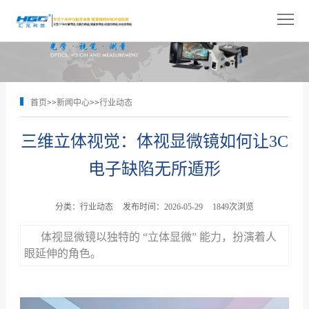
网
站
关
首
于
产
首页
>>
新闻中心
>>
行业动态
页
我
品
解
三维立体视觉：体视显微镜如何让3C
们
展
决
技
电子缺陷无所遁形
示
方
术
新
案
支
闻
人
分类：行业动态
发布时间：2026-05-29
1849次浏览
持
中
才
体视显微镜以独特的 “立体显微” 能力，扮演着人
联
眼延伸的角色。
心
招
系
聘
我