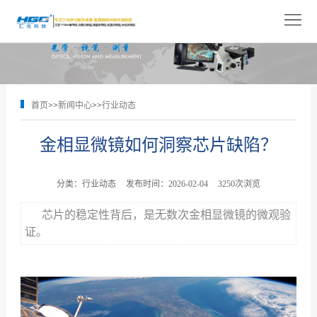
网
站
关
首
于
产
首页
>>
新闻中心
>>
行业动态
页
我
品
解
金相显微镜如何洞察芯片缺陷？
们
展
决
技
示
方
术
新
分类：行业动态
发布时间：2026-02-04
3250次浏览
案
支
闻
人
芯片的稳定性背后，是无数次金相显微镜的微观验
证。
持
中
才
联
心
招
系
聘
我