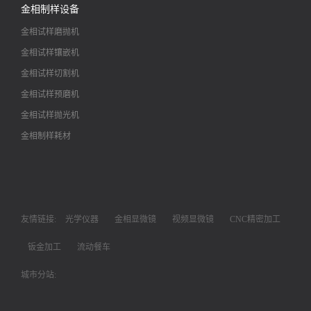
金相制样设备
金相试样磨抛机
金相试样镶嵌机
金相试样切割机
金相试样预磨机
金相试样抛光机
金相制样耗材
友情链接:
光学仪器
金相显微镜
视频显微镜
CNC精密加工
钣金加工
流动餐车
城市分站: