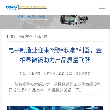
网
站
关
首
于
产
首页
>>
新闻中心
>>
行业动态
页
我
品
解
电子制造业迎来“明察秋毫”利器，金
们
展
决
技
相显微镜助力产品质量飞跃
示
方
术
新
案
支
闻
人
分类：行业动态
发布时间：2025-10-20
4504次浏览
持
中
才
随着观测技术的进步，选择合适的工业显微镜设备
联
已成为提升产品良率与可靠性的关键一环。
心
招
系
聘
我