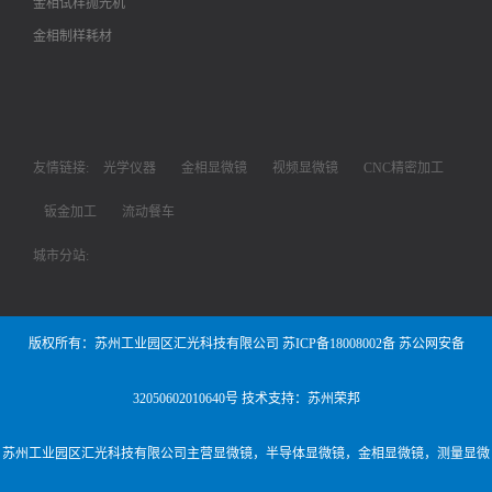
金相试样抛光机
金相制样耗材
友情链接:
光学仪器
金相显微镜
视频显微镜
CNC精密加工
钣金加工
流动餐车
城市分站:
版权所有：苏州工业园区汇光科技有限公司
苏ICP备18008002备
苏公网安备
32050602010640号
技术支持：苏州荣邦
苏州工业园区汇光科技有限公司主营
显微镜
，
半导体显微镜
，
金相显微镜
，
测量显微