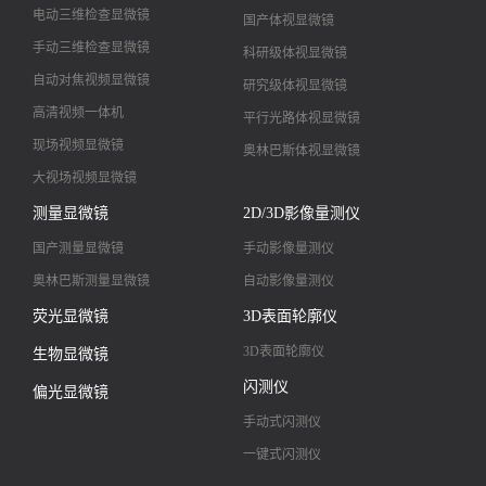
电动三维检查显微镜
国产体视显微镜
手动三维检查显微镜
科研级体视显微镜
自动对焦视频显微镜
研究级体视显微镜
高清视频一体机
平行光路体视显微镜
现场视频显微镜
奥林巴斯体视显微镜
大视场视频显微镜
大景深视频显微镜
测量显微镜
2D/3D影像量测仪
高清镜头
国产测量显微镜
手动影像量测仪
奥林巴斯测量显微镜
自动影像量测仪
荧光显微镜
3D表面轮廓仪
3D表面轮廓仪
生物显微镜
闪测仪
偏光显微镜
手动式闪测仪
一键式闪测仪