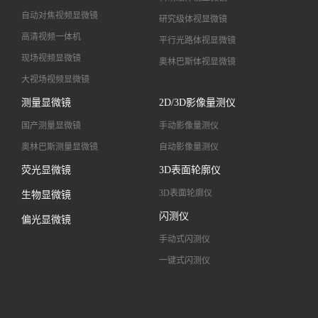
自动对焦视频显微镜
研究级体视显微镜
高清视频一体机
平行光路体视显微镜
现场视频显微镜
奥林巴斯体视显微镜
大视场视频显微镜
大景深视频显微镜
测量显微镜
2D/3D影像量测仪
高清镜头
国产测量显微镜
手动影像量测仪
奥林巴斯测量显微镜
自动影像量测仪
荧光显微镜
3D表面轮廓仪
3D表面轮廓仪
生物显微镜
闪测仪
偏光显微镜
手动式闪测仪
一键式闪测仪