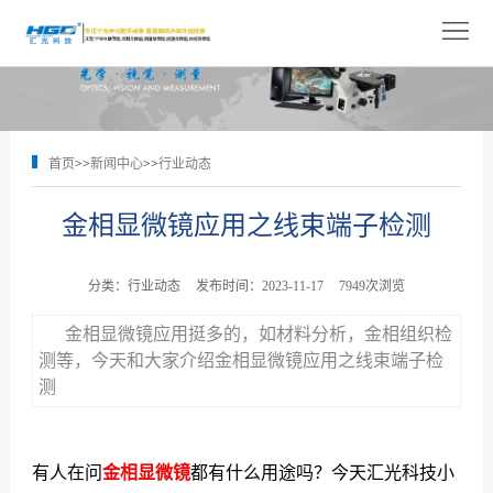
网
站
关
首
于
产
首页
>>
新闻中心
>>
行业动态
页
我
品
解
金相显微镜应用之线束端子检测
们
展
决
技
示
方
术
新
分类：行业动态
发布时间：2023-11-17
7949次浏览
案
支
闻
人
金相显微镜应用挺多的，如材料分析，金相组织检
测等，今天和大家介绍金相显微镜应用之线束端子检
持
中
才
联
测
心
招
系
有人在问
金相显微镜
都有什么用途吗？今天汇光科技小
聘
我