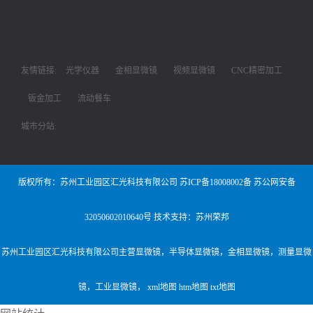
友情链接:
光学仪器
金相显微镜
视频显微镜
CNC精密加工
钣金加工
流动餐车
城市分站:
版权所有：苏州工业园区汇光科技有限公司
苏ICP备18008002备
苏公网安备
32050602010640号
技术支持：苏州荣邦
苏州工业园区汇光科技有限公司主营
显微镜
，
半导体显微镜
，
金相显微镜
，
测量显微
镜
，
工业显微镜
，
xml地图
htm地图
txt地图