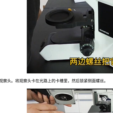
装观察头。将观察头卡在光路上的卡槽里，然后锁紧侧面螺丝。