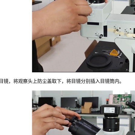
装目镜，将观察头上防尘盖取下，将目镜分别插入目镜筒内。