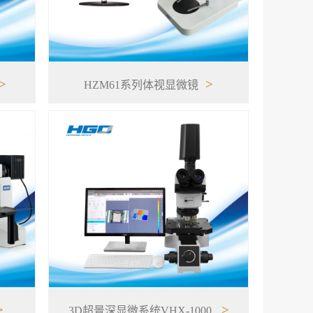
>
>
HZM61系列体视显微镜
>
>
3D超景深显微系统VHX-1000