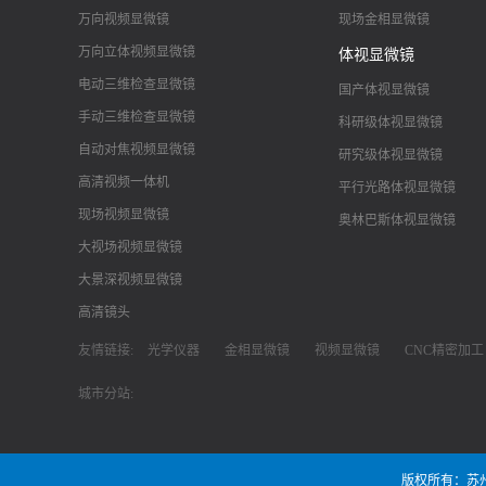
万向视频显微镜
现场金相显微镜
万向立体视频显微镜
体视显微镜
电动三维检查显微镜
国产体视显微镜
手动三维检查显微镜
科研级体视显微镜
自动对焦视频显微镜
研究级体视显微镜
高清视频一体机
平行光路体视显微镜
现场视频显微镜
奥林巴斯体视显微镜
大视场视频显微镜
大景深视频显微镜
高清镜头
友情链接:
光学仪器
金相显微镜
视频显微镜
CNC精密加工
城市分站:
版权所有：苏