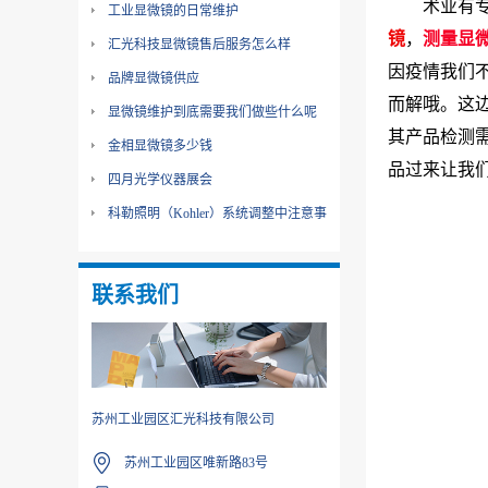
术业有
工业显微镜的日常维护
镜
，
测量显
汇光科技显微镜售后服务怎么样
因疫情我们
品牌显微镜供应
而解哦。这
显微镜维护到底需要我们做些什么呢
其产品检测
金相显微镜多少钱
品过来让我
四月光学仪器展会
科勒照明（Kohler）系统调整中注意事
项
联系我们
苏州工业园区汇光科技有限公司
苏州工业园区唯新路83号