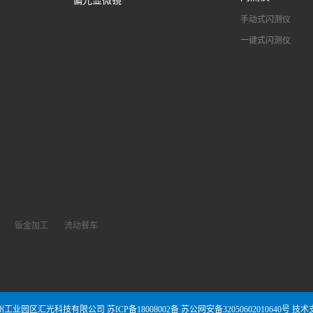
偏光显微镜
手动式闪测仪
一键式闪测仪
钣金加工
流动餐车
州工业园区汇光科技有限公司
苏ICP备18008002备
苏公网安备32050602010640号
技术