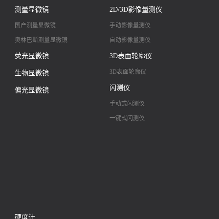
大景深视频显微镜
测量显微镜
2D/3D影像量测仪
高清镜头
国产测量显微镜
手动影像量测仪
奥林巴斯测量显微镜
自动影像量测仪
荧光显微镜
3D表面轮廓仪
3D表面轮廓仪
生物显微镜
闪测仪
偏光显微镜
手动式闪测仪
一键式闪测仪
硬度计