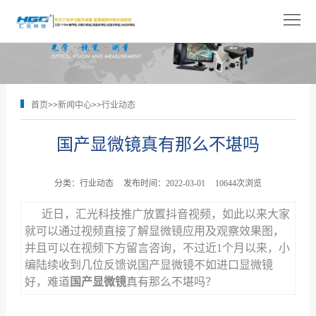
网
站
关
首
于
产
首页
>>
新闻中心
>>
行业动态
页
我
品
解
国产显微镜真有那么不堪吗
们
展
决
技
示
方
术
新
分类：行业动态
发布时间：2022-03-01
10644次浏览
案
支
闻
人
近日，汇光科技推广放置抖音视频，如此以来大家
就可以通过视频直接了解显微镜应用及观察效果图，
持
中
才
联
并且可以在视频下方留言咨询，不过近1个月以来，小
编陆续收到几位反馈说国产显微镜不如进口显微镜
心
招
系
好，难道
国产显微镜
真有那么不堪吗？
聘
我