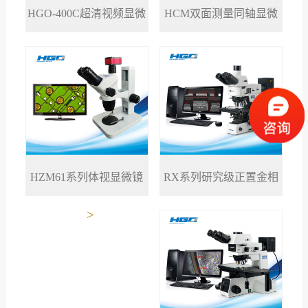
HGO-400C超清视频显微
HCM双面测量同轴显微
>
>
镜
镜
RX系列研究级正置金相
HZM61系列体视显微镜
>
>
显微镜