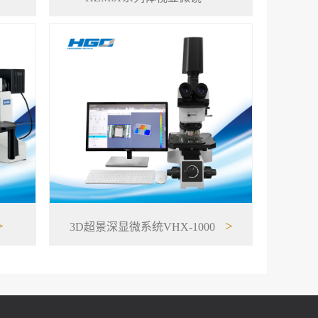
>
>
3D超景深显微系统VHX-1000