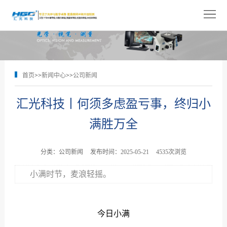
网
站
关
首
于
产
首页
>>
新闻中心
>>
公司新闻
页
我
品
解
汇光科技丨何须多虑盈亏事，终归小
们
展
决
技
满胜万全
示
方
术
新
案
支
闻
人
分类：公司新闻
发布时间：2025-05-21
4535次浏览
持
中
才
小满时节，麦浪轻摇。
联
心
招
系
今日小满
聘
我