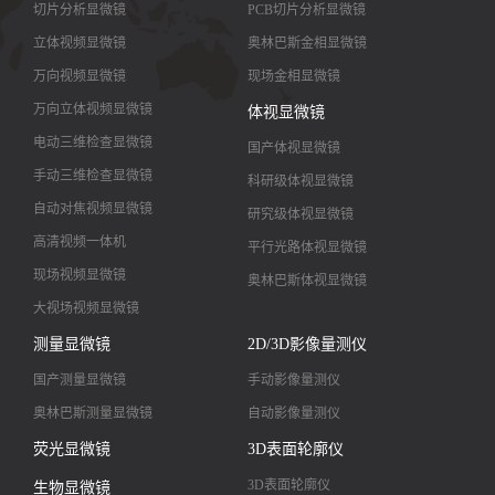
切片分析显微镜
PCB切片分析显微镜
立体视频显微镜
奥林巴斯金相显微镜
万向视频显微镜
现场金相显微镜
万向立体视频显微镜
体视显微镜
电动三维检查显微镜
国产体视显微镜
手动三维检查显微镜
科研级体视显微镜
自动对焦视频显微镜
研究级体视显微镜
高清视频一体机
平行光路体视显微镜
现场视频显微镜
奥林巴斯体视显微镜
大视场视频显微镜
大景深视频显微镜
测量显微镜
2D/3D影像量测仪
高清镜头
国产测量显微镜
手动影像量测仪
奥林巴斯测量显微镜
自动影像量测仪
荧光显微镜
3D表面轮廓仪
3D表面轮廓仪
生物显微镜