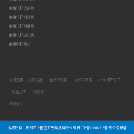
金相试样镶嵌机
金相试样切割机
金相试样预磨机
金相试样抛光机
金相制样耗材
友情链接:
光学仪器
金相显微镜
视频显微镜
CNC精密加工
钣金加工
流动餐车
城市分站:
版权所有：苏州工业园区汇光科技有限公司
苏ICP备18008002备
苏公网安备