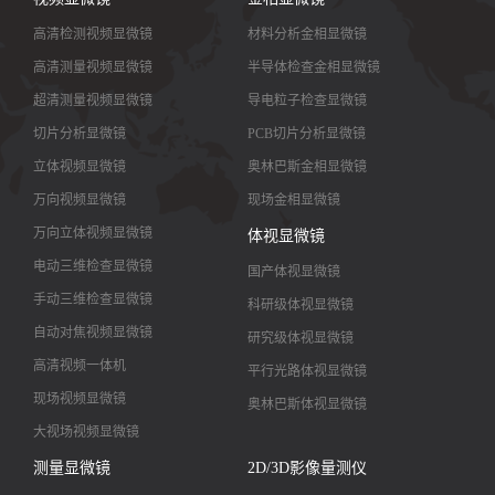
高清检测视频显微镜
材料分析金相显微镜
高清测量视频显微镜
半导体检查金相显微镜
超清测量视频显微镜
导电粒子检查显微镜
切片分析显微镜
PCB切片分析显微镜
立体视频显微镜
奥林巴斯金相显微镜
万向视频显微镜
现场金相显微镜
万向立体视频显微镜
体视显微镜
电动三维检查显微镜
国产体视显微镜
手动三维检查显微镜
科研级体视显微镜
自动对焦视频显微镜
研究级体视显微镜
高清视频一体机
平行光路体视显微镜
现场视频显微镜
奥林巴斯体视显微镜
大视场视频显微镜
大景深视频显微镜
测量显微镜
2D/3D影像量测仪