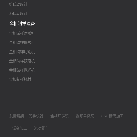
维氏硬度计
洛氏硬度计
金相制样设备
金相试样磨抛机
金相试样镶嵌机
金相试样切割机
金相试样预磨机
金相试样抛光机
金相制样耗材
友情链接:
光学仪器
金相显微镜
视频显微镜
CNC精密加工
钣金加工
流动餐车