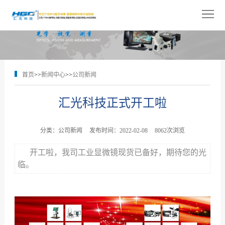
网
站
关
首
于
产
首页
>>
新闻中心
>>
公司新闻
页
我
品
解
汇光科技正式开工啦
们
展
决
技
示
方
术
新
分类：公司新闻
发布时间：2022-02-08
8062次浏览
案
支
闻
人
开工啦，我司工业显微镜现货已备好，期待您的光
临。
持
中
才
联
心
招
系
聘
我