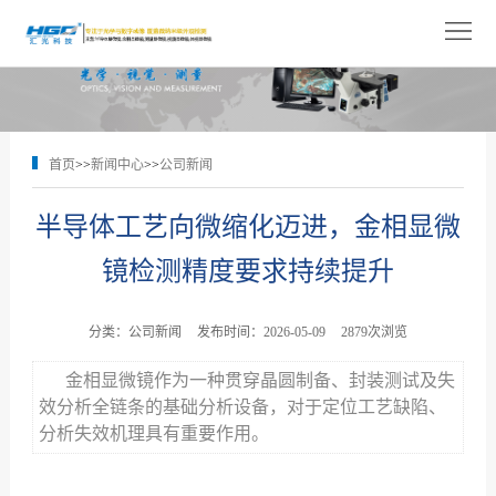
网
站
关
首
于
产
首页
>>
新闻中心
>>
公司新闻
页
我
品
解
半导体工艺向微缩化迈进，金相显微
们
展
决
技
镜检测精度要求持续提升
示
方
术
新
案
支
闻
人
分类：公司新闻
发布时间：2026-05-09
2879次浏览
持
中
才
金相显微镜作为一种贯穿晶圆制备、封装测试及失
联
效分析全链条的基础分析设备，对于定位工艺缺陷、
心
招
系
分析失效机理具有重要作用。
聘
我