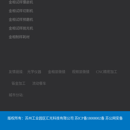
金相试样镶嵌机
金相试样切割机
金相试样预磨机
金相试样抛光机
金相制样耗材
友情链接:
光学仪器
金相显微镜
视频显微镜
CNC精密加工
钣金加工
流动餐车
城市分站:
版权所有：苏州工业园区汇光科技有限公司
苏ICP备18008002备
苏公网安备