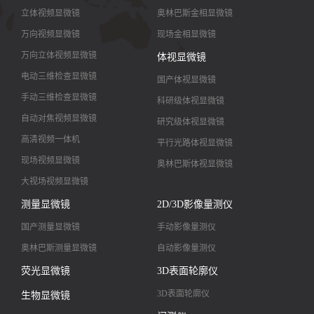
立体视频显微镜
奥林巴斯金相显微镜
万向视频显微镜
现场金相显微镜
万向立体视频显微镜
体视显微镜
电动三维检查显微镜
国产体视显微镜
手动三维检查显微镜
科研级体视显微镜
自动对焦视频显微镜
研究级体视显微镜
高清视频一体机
平行光路体视显微镜
现场视频显微镜
奥林巴斯体视显微镜
大视场视频显微镜
大景深视频显微镜
测量显微镜
2D/3D影像量测仪
高清镜头
国产测量显微镜
手动影像量测仪
奥林巴斯测量显微镜
自动影像量测仪
荧光显微镜
3D表面轮廓仪
3D表面轮廓仪
生物显微镜