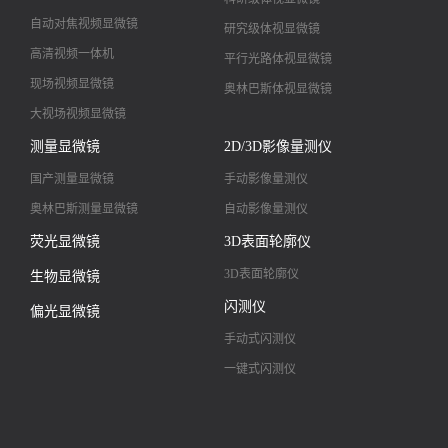
自动对焦视频显微镜
研究级体视显微镜
高清视频一体机
平行光路体视显微镜
现场视频显微镜
奥林巴斯体视显微镜
大视场视频显微镜
大景深视频显微镜
测量显微镜
2D/3D影像量测仪
高清镜头
国产测量显微镜
手动影像量测仪
奥林巴斯测量显微镜
自动影像量测仪
荧光显微镜
3D表面轮廓仪
3D表面轮廓仪
生物显微镜
闪测仪
偏光显微镜
手动式闪测仪
一键式闪测仪