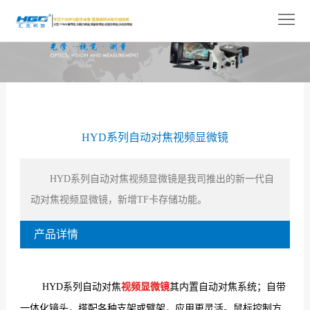
网
站
关
首
于
产
页
我
品
解
HYD系列​自动对焦视频显微镜
们
展
决
技
示
方
术
新
HYD系列自动对焦视频显微镜是我司推出的新一代自
动对焦视频显微镜，新增TF卡存储功能。
案
支
闻
人
产品详情
持
中
才
联
心
招
系
HYD系列自动对焦
视频显微镜
其内置自动对焦系统；自带
聘
我
一体化镜头，搭配各种支架或臂架，应用更灵活。鼠标控制方