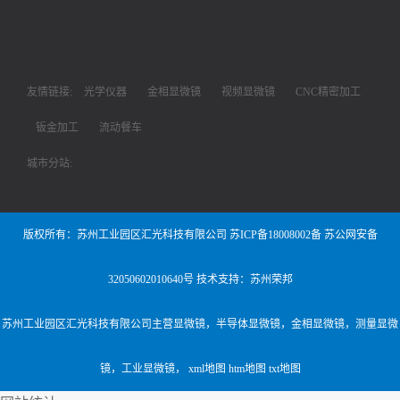
友情链接:
光学仪器
金相显微镜
视频显微镜
CNC精密加工
钣金加工
流动餐车
城市分站:
版权所有：苏州工业园区汇光科技有限公司
苏ICP备18008002备
苏公网安备
32050602010640号
技术支持：苏州荣邦
苏州工业园区汇光科技有限公司主营
显微镜
，
半导体显微镜
，
金相显微镜
，
测量显微
镜
，
工业显微镜
，
xml地图
htm地图
txt地图