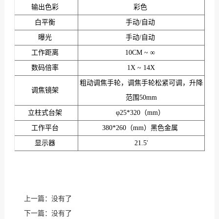
输出色彩
彩色
白平衡
手动/自动
曝光
手动/自动
工作距离
10CM ~ ∞
数码倍率
1X ~ 14X
粗动调焦手轮，调焦手轮松紧可调，升降
调焦镜架
范围50mm
立柱式台架
φ25*320（mm）
工作平台
380*260（mm）黑色金属
显示器
21.5'
上一篇：没有了
下一篇：没有了