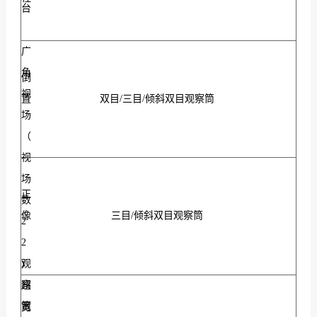
台
广
角
倒
视
置
双目/三目/倾斜双目观察筒
场
（
视
场
正
数
像
三目/倾斜双目观察筒
2
2
观
)
察
超
筒
宽