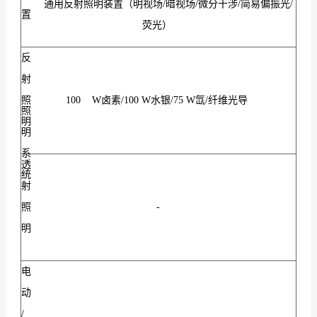
通用反射照明装置（明视场/暗视场/微分干涉/简易偏振光/
置
荧光）
反
射
照
100 W卤素/100 W水银/75 W氙/纤维光导
照
明
明
系
透
统
射
照
-
明
电
动
/