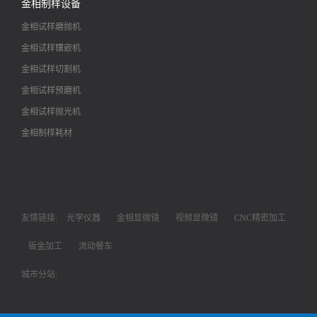
金相制样设备
金相试样磨抛机
金相试样镶嵌机
金相试样切割机
金相试样预磨机
金相试样抛光机
金相制样耗材
友情链接:
光学仪器
金相显微镜
视频显微镜
CNC精密加工
钣金加工
流动餐车
城市分站: