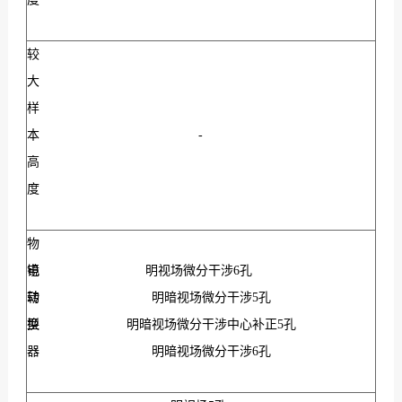
较
大
样
本
-
高
度
物
镜
电
明视场微分干涉6孔
转
动
明暗视场微分干涉5孔
换
型
明暗视场微分干涉中心补正5孔
器
明暗视场微分干涉6孔