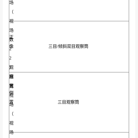
场
（
视
场
正
数
像
三目/倾斜双目观察筒
2
2
观
)
察
超
筒
宽
倒
视
置
三目观察筒
场
（
视
场