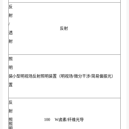
反
射
/
反射
透
射
照
明
装
小型明视场反射照明装置（明视场/微分干涉/简易偏振光）
置
反
射
照
100 W卤素/纤维光导
照
明