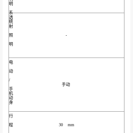
明
系
透
统
射
照
-
明
电
动
/
手动
手
机
动
身
行
程
30 mm