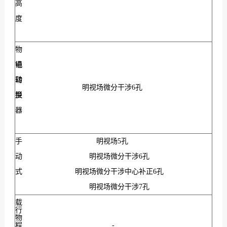
高
度
物
镜
电
转
动
明视场微分干涉6孔
换
型
器
手
明视场5孔
动
明视场微分干涉6孔
式
明视场微分干涉中心补正6孔
明视场微分干涉7孔
载
行
物
程
-