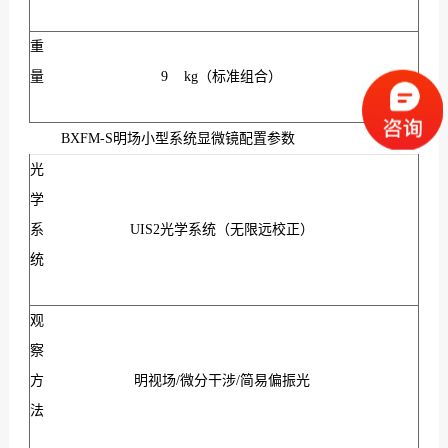
重
量
9 kg（标准组合）
BXFM-S
明场小型系统显微镜配置参数
光
学
系
UIS2光学系统（无限远校正）
统
观
察
方
明视场/微分干涉/简易偏振光
法