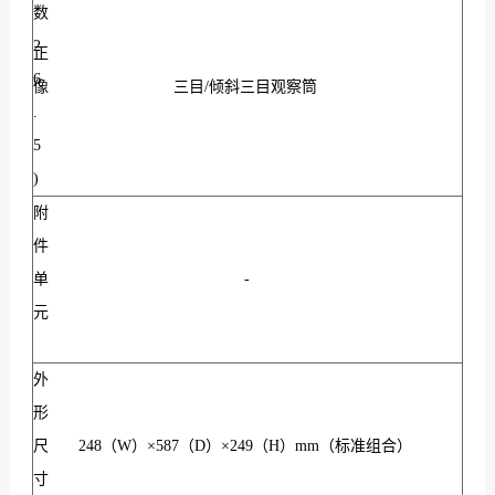
数
2
正
6
像
三目/倾斜三目观察筒
.
5
)
附
件
单
-
元
外
形
尺
248（W）×587（D）×249（H）mm（标准组合）
寸