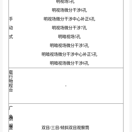
明视场5孔
明视场微分干涉6孔
手
明视场微分干涉中心补正6孔
动
明视场微分干涉7孔
式
明暗视场5孔
明暗视场微分干涉5孔
明暗视场微分干涉中心补正5孔
明暗视场微分干涉6孔
载
行
物
程
-
台
广
角
倒
视
置
双目/三目/倾斜双目观察筒