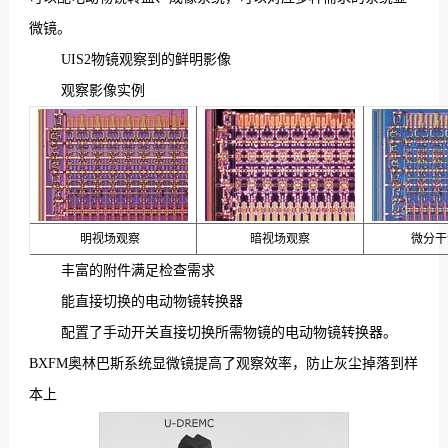
微镜。
们
UIS2物镜观察到的鲜明影像
观察影像实例
明视场观察
暗视场观察
微分干
丰富的附件满足检查需求
能直接切换的电动物镜转换器
配置了手动开关直接切换所需物镜的电动物镜转换器。
BXFM
奥林巴斯系统显微镜
提高了观察效率，防止灰尘掉落到样
本上