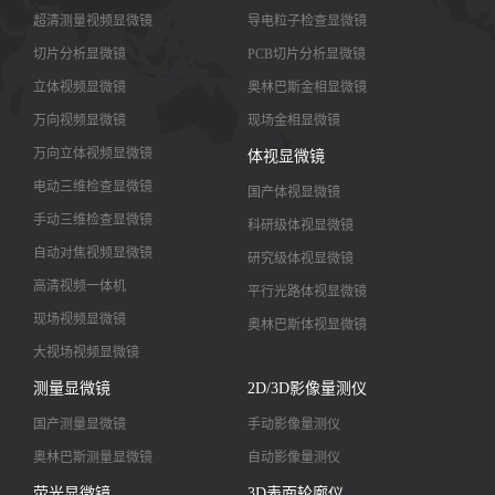
超清测量视频显微镜
导电粒子检查显微镜
切片分析显微镜
PCB切片分析显微镜
立体视频显微镜
奥林巴斯金相显微镜
万向视频显微镜
现场金相显微镜
万向立体视频显微镜
体视显微镜
电动三维检查显微镜
国产体视显微镜
手动三维检查显微镜
科研级体视显微镜
自动对焦视频显微镜
研究级体视显微镜
高清视频一体机
平行光路体视显微镜
现场视频显微镜
奥林巴斯体视显微镜
大视场视频显微镜
大景深视频显微镜
测量显微镜
2D/3D影像量测仪
高清镜头
国产测量显微镜
手动影像量测仪
奥林巴斯测量显微镜
自动影像量测仪
荧光显微镜
3D表面轮廓仪