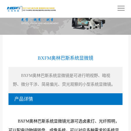
网
站
关
首
于
产
页
我
品
解
BXFM奥林巴斯系统显微镜
们
展
决
技
示
方
术
新
BXFM
奥林巴斯系统显微镜是可进行明视野、暗视
野、微分干涉、简易偏光、荧光观察的小型系统显微镜。
案
支
闻
人
产品详情
持
中
才
联
心
招
系
BXFM
奥林巴斯系统显微镜
光源可选卤素灯、光纤照明，
聘
我
可以配电动物镜转盘、成像系统，可以对应多种需求的系统显