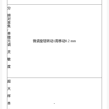
分
辨
对
率
焦
/
单
微
元
微调旋钮转动1周移动0.2 mm
调
灵
敏
度
超
大
样
本
-