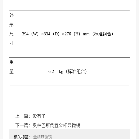
外
形
尺
394（W）×334（D）×276（H）mm（标准组合）
寸
重
量
6.2 kg（标准组合）
上一篇：没有了
下一篇：
奥林巴斯倒置金相显微镜
相关标签：
金相显微镜