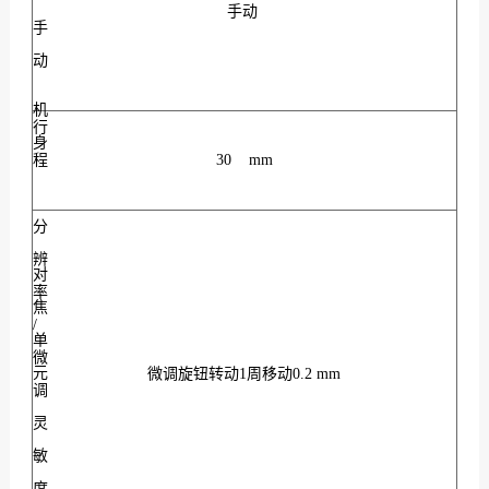
手动
手
动
机
行
身
程
30 mm
分
辨
对
率
焦
/
单
微
元
微调旋钮转动1周移动0.2 mm
调
灵
敏
度