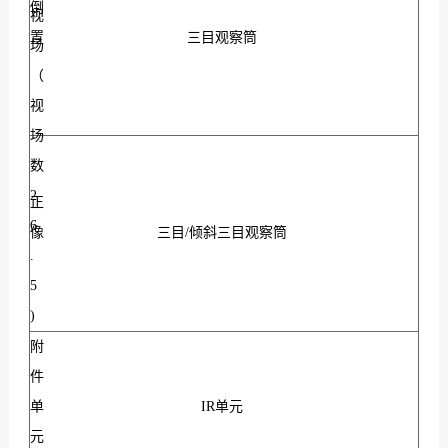
倒
视
置
三目观察筒
场
（
视
场
数
2
正
6
像
三目/倾斜三目观察筒
.
5
)
附
件
单
IR单元
元