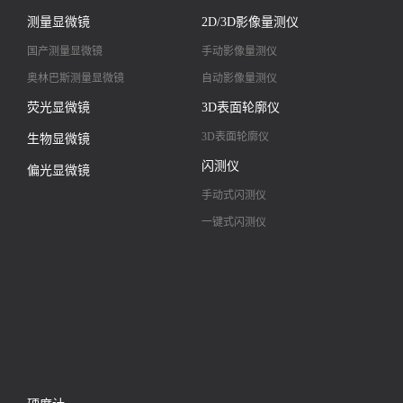
大景深视频显微镜
测量显微镜
2D/3D影像量测仪
高清镜头
国产测量显微镜
手动影像量测仪
奥林巴斯测量显微镜
自动影像量测仪
荧光显微镜
3D表面轮廓仪
3D表面轮廓仪
生物显微镜
闪测仪
偏光显微镜
手动式闪测仪
一键式闪测仪