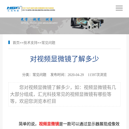
网
站
关
首
于
产
首页
>>
技术支持
>>
常见问题
页
我
品
解
对视频显微镜了解多少
们
展
决
技
示
方
术
新
分类：常见问题
发布时间：2020-04-29
11597次浏览
案
支
闻
人
您对视频显微镜了解多少，如：视频显微镜有几
大部分组成，汇光科技常见的视频显微镜有哪些等
持
中
才
联
等，欢迎您浏览本栏目
心
招
系
简单的说，
视频显微镜
是一款可以通过显示器展现成像效
聘
我