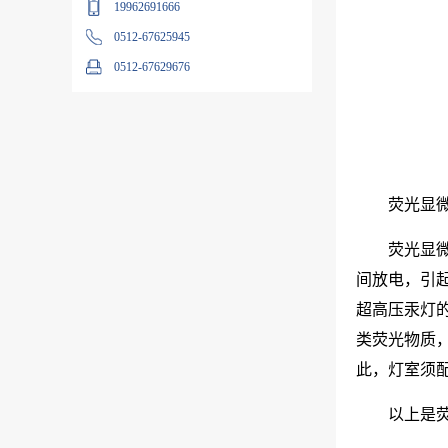
19962691666
0512-67625945
0512-67629676
荧光显
荧光显
间放电，引起
超高压汞灯
类荧光物质
此，灯室须
以上是