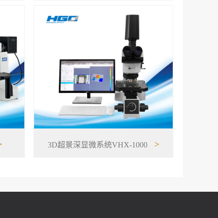
>
>
3D超景深显微系统VHX-1000