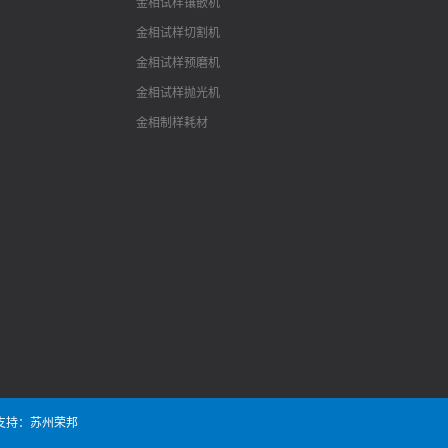
金相试样镶嵌机
金相试样切割机
金相试样预磨机
金相试样抛光机
金相制样耗材
支持：苏州荣邦