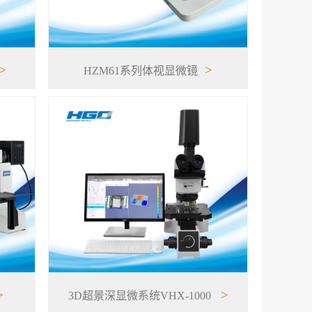
>
>
HZM61系列体视显微镜
>
>
3D超景深显微系统VHX-1000