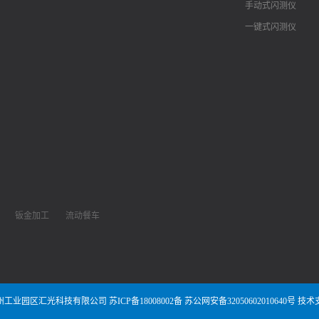
手动式闪测仪
一键式闪测仪
钣金加工
流动餐车
州工业园区汇光科技有限公司
苏ICP备18008002备
苏公网安备32050602010640号
技术