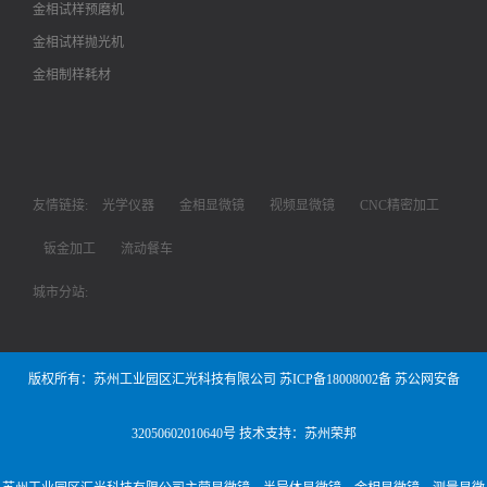
金相试样预磨机
金相试样抛光机
金相制样耗材
友情链接:
光学仪器
金相显微镜
视频显微镜
CNC精密加工
钣金加工
流动餐车
城市分站:
版权所有：苏州工业园区汇光科技有限公司
苏ICP备18008002备
苏公网安备
32050602010640号
技术支持：苏州荣邦