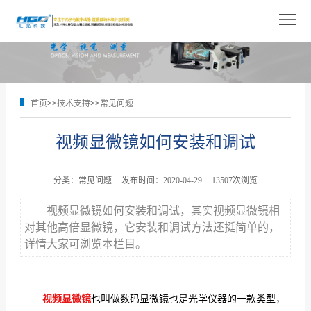
网
站
关
首
于
产
首页
>>
技术支持
>>
常见问题
页
我
品
解
视频显微镜如何安装和调试
们
展
决
技
示
方
术
新
分类：常见问题
发布时间：2020-04-29
13507次浏览
案
支
闻
人
视频显微镜如何安装和调试，其实视频显微镜相
对其他高倍显微镜，它安装和调试方法还挺简单的，
持
中
才
联
详情大家可浏览本栏目。
心
招
系
视频显微镜
也叫做数码显微镜也是光学仪器的一款类型，
聘
我