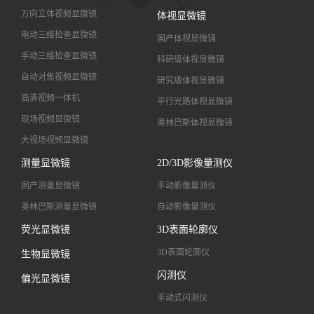
万向立体视频显微镜
体视显微镜
电动三维检查显微镜
国产体视显微镜
手动三维检查显微镜
科研级体视显微镜
自动对焦视频显微镜
研究级体视显微镜
高清视频一体机
平行光路体视显微镜
现场视频显微镜
奥林巴斯体视显微镜
大视场视频显微镜
大景深视频显微镜
测量显微镜
2D/3D影像量测仪
高清镜头
国产测量显微镜
手动影像量测仪
奥林巴斯测量显微镜
自动影像量测仪
荧光显微镜
3D表面轮廓仪
3D表面轮廓仪
生物显微镜
闪测仪
偏光显微镜
手动式闪测仪