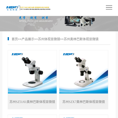
网
站
关
首
于
产
首页
>>
产品展示
>>
苏州体视显微镜
>>
苏州奥林巴斯体视显微镜
页
我
品
解
们
展
决
技
示
方
术
新
案
支
闻
人
持
中
才
联
心
苏州SZ51/61奥林巴斯体视显微镜
苏州SZX7奥林巴斯体视显微镜
招
系
聘
我