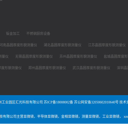
钣金加工
不锈钢厨房设备
河南晶圆厚度形貌测量仪
湖北晶圆厚度形貌测量仪
江苏晶圆厚度形貌测量仪
测量仪
无锡晶圆厚度形貌测量仪
苏州晶圆厚度形貌测量仪
盐城晶圆厚度形
厚度形貌测量仪
郑州晶圆厚度形貌测量仪
武汉晶圆厚度形貌测量仪
深圳晶
州工业园区汇光科技有限公司
苏ICP备18008002备
苏公网安备32050602010640号
技术
技有限公司主营
显微镜
，
半导体显微镜
，
金相显微镜
，
测量显微镜
，
工业显微镜
，
x